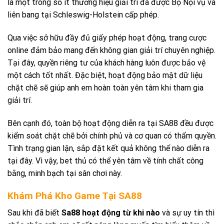
là một trong số ít thương hiệu giải trí đã được Bộ Nội vụ và
liên bang tại Schleswig-Holstein cấp phép.
Qua việc sở hữu đầy đủ giấy phép hoạt động, trang cược
online đảm bảo mang đến không gian giải trí chuyên nghiệp.
Tại đây, quyền riêng tư của khách hàng luôn được bảo vệ
một cách tốt nhất. Đặc biệt, hoạt động bảo mật dữ liệu
chặt chẽ sẽ giúp anh em hoàn toàn yên tâm khi tham gia
giải trí.
Bên cạnh đó, toàn bộ hoạt động diễn ra tại SA88 đều được
kiểm soát chặt chẽ bởi chính phủ và cơ quan có thẩm quyền.
Tình trạng gian lận, sắp đặt kết quả không thể nào diễn ra
tại đây. Vì vậy, bet thủ có thể yên tâm về tính chất công
bằng, minh bạch tại sân chơi này.
Khám Phá Kho Game Tại SA88
Sau khi đã biết
Sa88 hoạt động từ khi nào
và sự uy tín thì