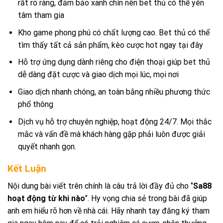
rất rõ ràng, đảm bảo xanh chín nên bet thủ có thể yên
tâm tham gia
Kho game phong phú có chất lượng cao. Bet thủ có thể
tìm thấy tất cả sản phẩm, kèo cược hot ngay tại đây
Hỗ trợ ứng dụng dành riêng cho điện thoại giúp bet thủ
dễ dàng đặt cược và giao dịch mọi lúc, mọi nơi
Giao dịch nhanh chóng, an toàn bằng nhiều phương thức
phổ thông
Dịch vụ hỗ trợ chuyên nghiệp, hoạt động 24/7. Mọi thắc
mắc và vấn đề mà khách hàng gặp phải luôn được giải
quyết nhanh gọn.
Kết Luận
Nội dung bài viết trên chính là câu trả lời đầy đủ cho ‘’
Sa88
hoạt động từ khi nào
’’. Hy vọng chia sẻ trong bài đã giúp
anh em hiểu rõ hơn về nhà cái. Hãy nhanh tay đăng ký tham